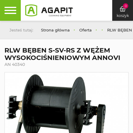
0
koszyk
Jesteś tutaj:
Strona główna
Oferta
RLW BĘBEN 
RLW BĘBEN S-SV-RS Z WĘŻEM
WYSOKOCIŚNIENIOWYM ANNOVI
AN 40340