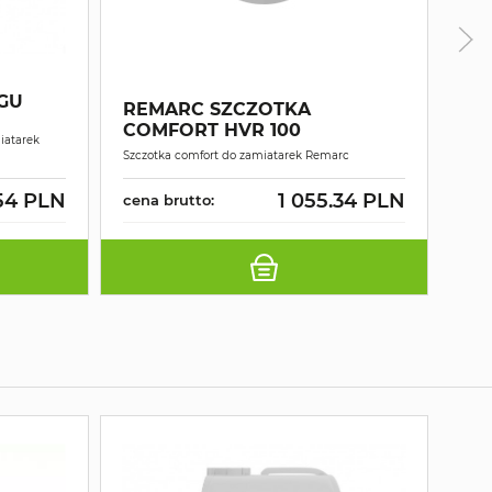
GU
REMARC SZCZOTKA
RE
COMFORT HVR 100
HV
iatarek
Szczotka comfort do zamiatarek Remarc
Szcz
.54 PLN
1 055.34 PLN
cena brutto:
cen