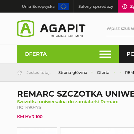
Unia Europejska
Salony sprzedaży
Z
OFERTA
PO
Jesteś tutaj:
Strona główna
Oferta
REM
REMARC SZCZOTKA UNIWE
Szczotka uniwersalna do zamiatarki Remarc
RC 1490475
KM HVR 100