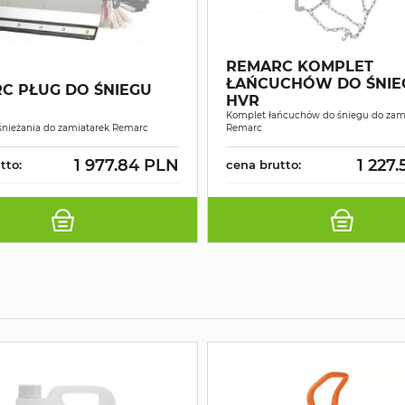
REMARC KOMPLET
ŁAŃCUCHÓW DO ŚNIE
C PŁUG DO ŚNIEGU
HVR
Komplet łańcuchów do śniegu do zam
śnieżania do zamiatarek Remarc
Remarc
1 977.84 PLN
1 227
tto:
cena brutto: