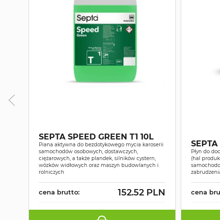
SEPTA SPEED GREEN T1 10L
SEPTA
Piana aktywna do bezdotykowego mycia karoserii
samochodów osobowych, dostawczych,
Płyn do do
ciężarowych, a także plandek, silników cystern,
(hal produ
wózków widłowych oraz maszyn budowlanych i
samochodow
rolniczych
zabrudzeni
152.52 PLN
cena brutto:
cena bru