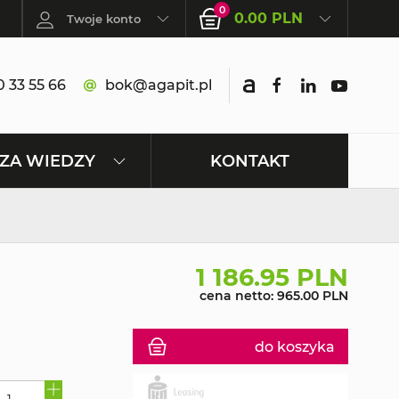
0
0.00 PLN
Twoje konto
 33 55 66
bok@agapit.pl
KONTAKT
ZA WIEDZY
1 186.95 PLN
cena netto: 965.00 PLN
do koszyka