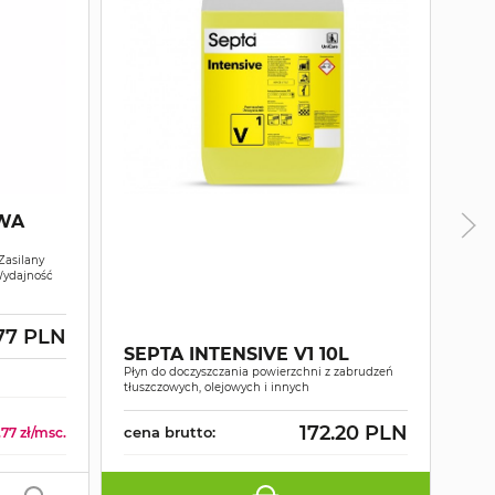
WA
Zasilany
Wydajność
MY
WY
.77 PLN
SEPTA INTENSIVE V1 10L
PO
Płyn do doczyszczania powierzchni z zabrudzeń
D1
Gorą
tłuszczowych, olejowych i innych
1400
172.20 PLN
cena brutto:
cen
77 zł/msc.