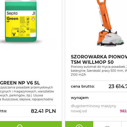
SZOROWARKA PIONO
TSM WILLMOP 50
Pionowy automat do mycia posadzek, 
bateryjnie, Szerokość pracy 500 mm, 
2100 m2/h
 GREEN NP V6 5L
23 614
cena brutto:
czyszczania posadzek przemysłowych
kcyjnych i magazynowych, warsztatów
ych, parkingów, itp.). Usuwa
wynajem
a tłuszczowe, olejowe, ropopochodne
długoterminowy maszyny
82.41 PLN
tto:
nowej od
982.