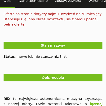
Opis
Dane techniczne
Zestaw zawiera
Warunki 
Oferta na stronie dotyczy najmu urządzeń na 36 miesięcy.
Isteresuje Cię inny okres, skontaktuj się z nami i poznaj
pełną ofertę.
Stan maszyny
Status:
nowe lub nie starsze niż 5 lat
Opis modelu
REX
to największa autonomiczna maszyna czyszcząca
z naszej oferty. Dwie szczotki talerzowe o
łącznej