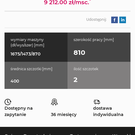
*
9 212.00 zł/msc.
Udostępnij:
wymiary maszyny
szerokość pracy [mm]
(dł/wys/szer) [mm]
810
1675/1473/870
średnica szczotki [mm]
ilość szczotek
2
400
Dostępny na
dostawa
zapytanie
36 miesięcy
indywidualna