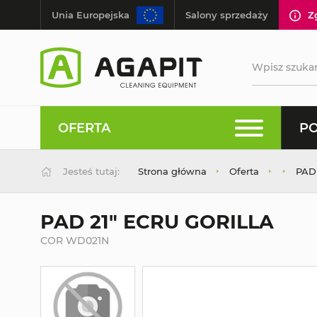
Unia Europejska
Salony sprzedaży
Z
OFERTA
PO
Jesteś tutaj:
Strona główna
Oferta
PAD
PAD 21" ECRU GORILLA
COR WD021N