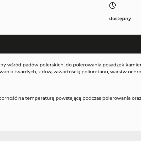
dostępny
ny wśród padów polerskich, do polerowania posadzek kamienn
owania twardych, z dużą zawartością poliuretanu, warstw ochr
porność na temperaturę powstającą podczas polerowania ora