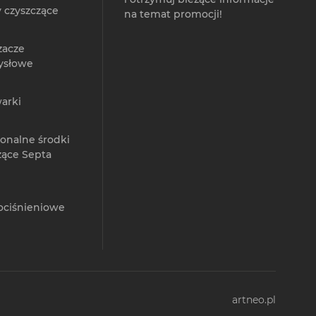
 czyszczące
na temat promocji!
zacze
ysłowe
arki
jonalne środki
zące Septa
ociśnieniowe
artneo.pl