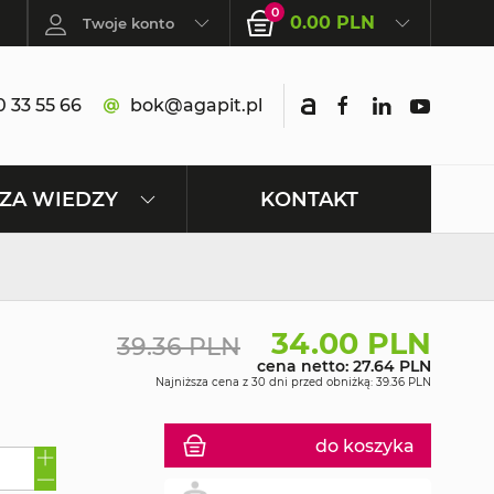
0
0.00 PLN
Twoje konto
 33 55 66
bok@agapit.pl
KONTAKT
ZA WIEDZY
34.00 PLN
39.36 PLN
cena netto: 27.64 PLN
Najniższa cena z 30 dni przed obniżką: 39.36 PLN
do koszyka