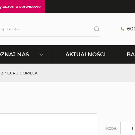
głoszenie serwisowe
600
AKTUALNOŚCI
ZNAJ NAS
BA
 21" ECRU GORILLA
liczba: