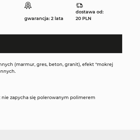
dostawa od:
gwarancja: 2 lata
20 PLN
ych (marmur, gres, beton, granit), efekt "mokrej
onnych.
z nie zapycha się polerowanym polimerem