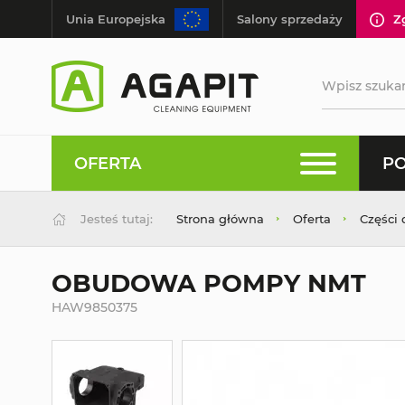
Unia Europejska
Salony sprzedaży
Z
OFERTA
PO
Jesteś tutaj:
Strona główna
Oferta
Części
OBUDOWA POMPY NMT
HAW9850375