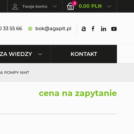
0
0.00 PLN
Twoje konto
 33 55 66
bok@agapit.pl
KONTAKT
ZA WIEDZY
A POMPY NMT
cena na zapytanie