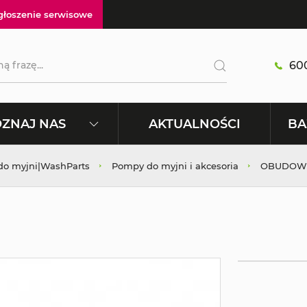
głoszenie serwisowe
600
AKTUALNOŚCI
ZNAJ NAS
BA
 do myjni|WashParts
Pompy do myjni i akcesoria
OBUDOW