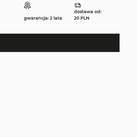
dostawa od:
gwarancja: 2 lata
20 PLN