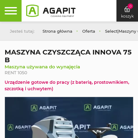
0
koszyk
Jesteś tutaj:
Strona główna
Oferta
Select|Maszyny
MASZYNA CZYSZCZĄCA INNOVA 75
B
Maszyna używana do wynajęcia
RENT 1050
Urządzenie gotowe do pracy (z baterią, prostownikiem,
szczotką i uchwytem)