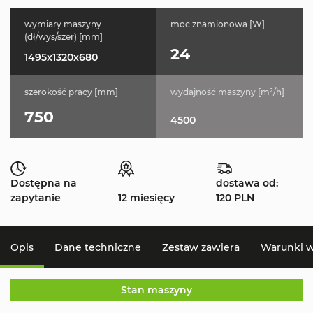
wymiary maszyny
moc znamionowa [W]
(dł/wys/szer) [mm]
24
1495x1320x680
szerokość pracy [mm]
wydajność maszyny [m²/h]
750
4500
Dostępna na
dostawa od:
zapytanie
12 miesięcy
120 PLN
Opis
Dane techniczne
Zestaw zawiera
Warunki 
Stan maszyny