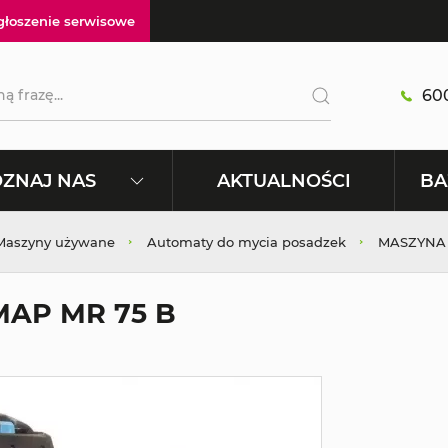
głoszenie serwisowe
600
AKTUALNOŚCI
ZNAJ NAS
BA
|Maszyny używane
Automaty do mycia posadzek
MASZYNA 
AP MR 75 B