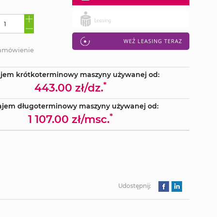
WEŹ LEASING TERAZ
zamówienie
jem krótkoterminowy maszyny używanej od:
*
443.00 zł/dz.
jem długoterminowy maszyny używanej od:
*
1 107.00 zł/msc.
Udostępnij: