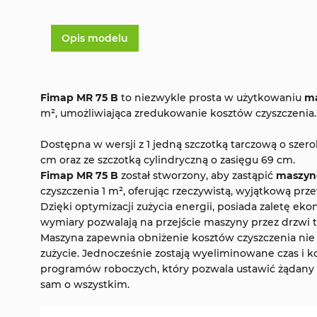
Opis modelu
Fimap MR 75 B
to niezwykle prosta w użytkowaniu
ma
m², umożliwiająca zredukowanie kosztów czyszczenia.
Dostępna w wersji z 1 jedną szczotką tarczową o szerok
cm oraz ze szczotką cylindryczną o zasięgu 69 cm.
Fimap MR 75 B
został stworzony, aby zastąpić
maszynę
czyszczenia 1 m², oferując rzeczywistą, wyjątkową p
Dzięki optymizacji zużycia energii, posiada zaletę 
wymiary pozwalają na przejście maszyny przez drzwi 
Maszyna zapewnia obniżenie kosztów czyszczenia nie 
zużycie. Jednocześnie zostają wyeliminowane czas i 
programów roboczych, który pozwala ustawić żądany t
sam o wszystkim.