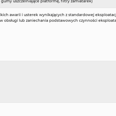
 gumy uszczelniające platformę, filtry zamiatarek)
ch awarii i usterek wynikających z standardowej eksploatacj
ów obsługi lub zaniechania podstawowych czynności eksploat
e