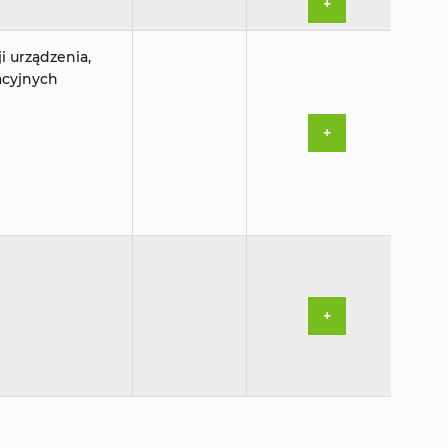
+
i urządzenia,
acyjnych
+
+