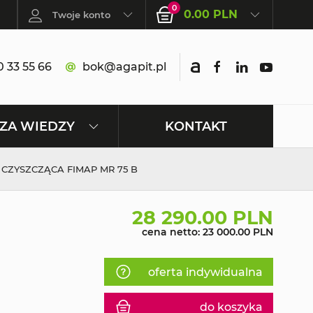
0
0.00 PLN
Twoje konto
 33 55 66
bok@agapit.pl
KONTAKT
ZA WIEDZY
CZYSZCZĄCA FIMAP MR 75 B
28 290.00 PLN
cena netto: 23 000.00 PLN
oferta indywidualna
do koszyka