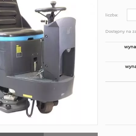
liczba:
Dostępny na 
wyna
wyna