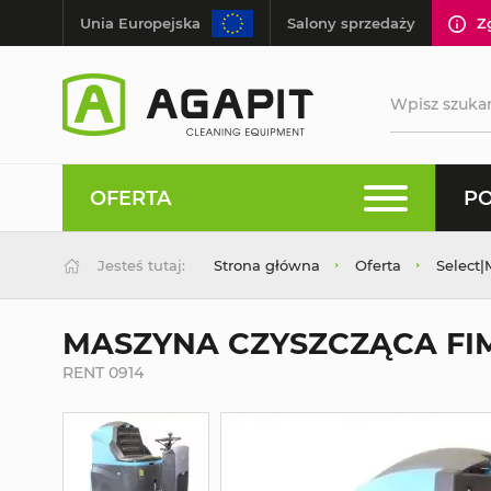
Unia Europejska
Salony sprzedaży
Z
OFERTA
PO
Jesteś tutaj:
Strona główna
Oferta
Select
MASZYNA CZYSZCZĄCA FIM
RENT 0914