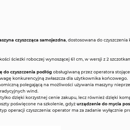
szyna czyszcząca samojezdna
, dostosowana do czyszczenia
ości ścieżki roboczej wynoszącej 61 cm, w wersji z 2 szczotkam
 do czyszczenia podłóg
obsługiwaną przez operatora stojące
rzewagę konkurencyjną zwłaszcza dla użytkownika końcowego.
ekonomiczną polegającą na możliwości używania maszyny niepr
tradycyjnych wind.
tylko dzięki korzystnej cenie zakupu, lecz również dzięki k
koszty poświęcone na szkolenie, gdyż
urządzenie do mycia po
yp operacji czyszczenia: operator ma za zadanie wyłącznie 