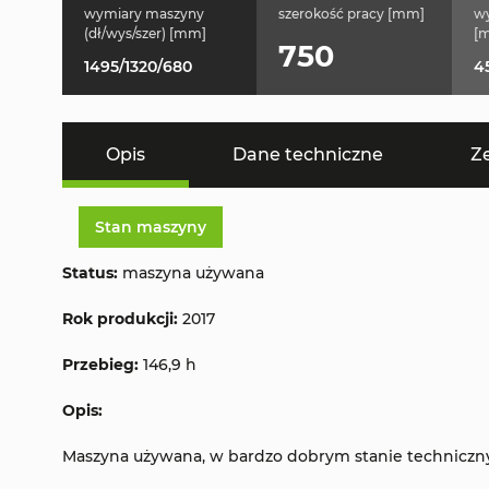
wymiary maszyny
szerokość pracy [mm]
wy
(dł/wys/szer) [mm]
[m
750
1495/1320/680
4
Opis
Dane techniczne
Z
Stan maszyny
Status:
maszyna używana
Rok produkcji:
2017
Przebieg:
146,9 h
Opis:
Maszyna używana, w bardzo dobrym stanie techniczny