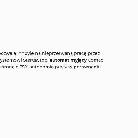
 pozwala Innovie na nieprzerwaną pracę przez
systemowi Start&Stop,
automat myjący
Comac
iększoną o 35% autonomią pracy w porównaniu