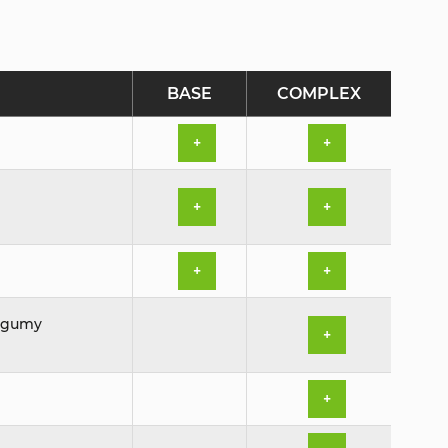
BASE
COMPLEX
+
+
+
+
+
+
, gumy
+
+