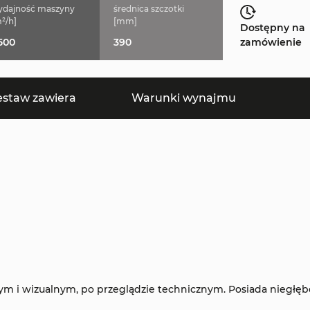
dajność maszyny
średnica szczotki
²/h]
[mm]
Dostępny na
500
390
zamówienie
estaw zawiera
Warunki wynajmu
m i wizualnym, po przeglądzie technicznym. Posiada niegłęb