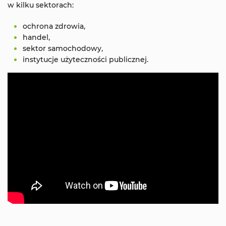
w kilku sektorach:
ochrona zdrowia,
handel,
sektor samochodowy,
instytucje użyteczności publicznej.