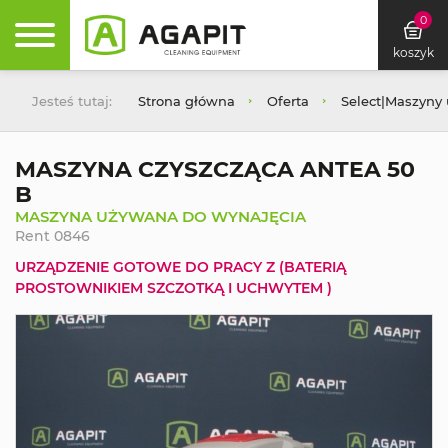
0
koszyk
Jesteś tutaj:
Strona główna
Oferta
Select|Maszyny
MASZYNA CZYSZCZĄCA ANTEA 50
B
MASZYNA UŻYWANA DO WYNAJĘCIA
Rent 0846
URZĄDZENIE GOTOWE DO PRACY Z (BATERIĄ
PROSTOWNIKIEM SZCZOTKĄ I UCHWYTEM )