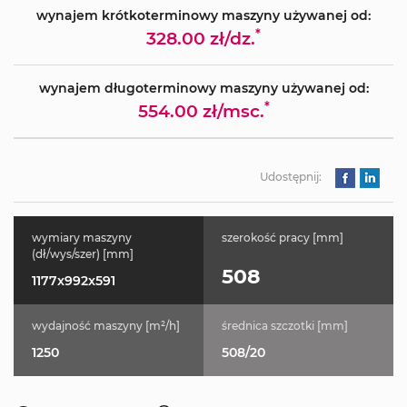
wynajem krótkoterminowy maszyny używanej od:
*
328.00 zł/dz.
wynajem długoterminowy maszyny używanej od:
*
554.00 zł/msc.
Udostępnij:
wymiary maszyny
szerokość pracy [mm]
(dł/wys/szer) [mm]
508
1177x992x591
wydajność maszyny [m²/h]
średnica szczotki [mm]
1250
508/20