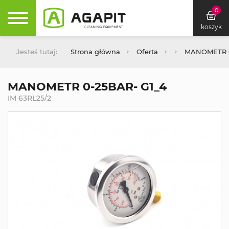
0
koszyk
Jesteś tutaj:
Strona główna
Oferta
MANOMETR 0
MANOMETR 0-25BAR- G1_4
IM 63RL25/2