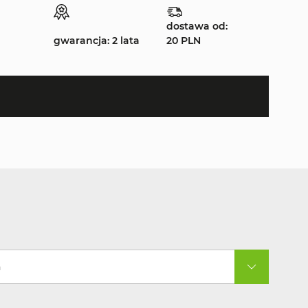
dostawa od:
gwarancja: 2 lata
20 PLN
a