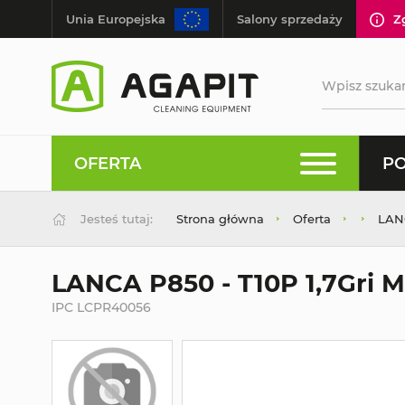
Unia Europejska
Salony sprzedaży
Z
OFERTA
PO
Jesteś tutaj:
Strona główna
Oferta
LANC
LANCA P850 - T10P 1,7Gri 
IPC LCPR40056