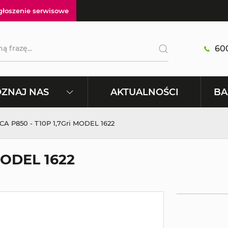
głoszenie serwisowe
600
AKTUALNOŚCI
ZNAJ NAS
BA
A P850 - T10P 1,7Gri MODEL 1622
MODEL 1622