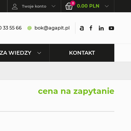
0
0.00 PLN
Twoje konto
 33 55 66
bok@agapit.pl
KONTAKT
ZA WIEDZY
cena na zapytanie