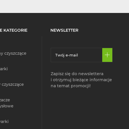
E KATEGORIE
NEWSLETTER
y czyszczące
arki
Zapisz się do newslettera
i otrzymuj bieżące informacje
 czyszczące
na temat promocji!
zacze
ysłowe
arki