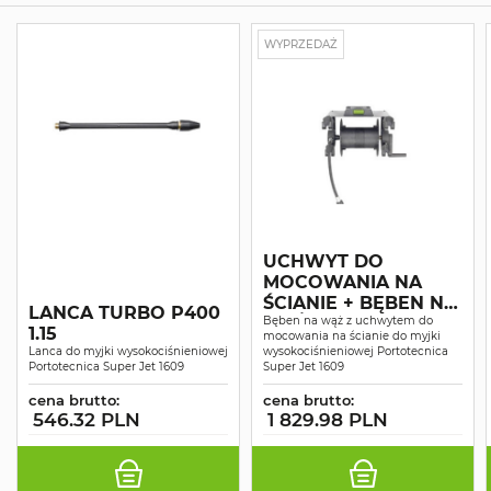
WYPRZEDAŻ
UCHWYT DO
MOCOWANIA NA
ŚCIANIE + BĘBEN NA
LANCA TURBO P400
WĄŻ
Bęben na wąż z uchwytem do
1.15
mocowania na ścianie do myjki
Lanca do myjki wysokociśnieniowej
wysokociśnieniowej Portotecnica
Portotecnica Super Jet 1609
Super Jet 1609
cena brutto:
cena brutto:
546.32 PLN
1 829.98 PLN