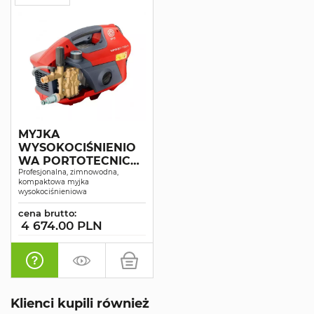
MYJKA
WYSOKOCIŚNIENIO
WA PORTOTECNICA
SUPERJET 1609P
Profesjonalna, zimnowodna,
kompaktowa myjka
wysokociśnieniowa
cena brutto:
4 674.00 PLN
Klienci kupili również