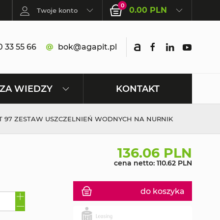
0
0.00 PLN
Twoje konto
 33 55 66
bok@agapit.pl
KONTAKT
ZA WIEDZY
IT 97 ZESTAW USZCZELNIEŃ WODNYCH NA NURNIK
136.06 PLN
cena netto: 110.62 PLN
do koszyka