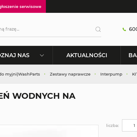
głoszenie serwisowe
600
AKTUALNOŚCI
ZNAJ NAS
BA
 do myjni|WashParts
Zestawy naprawcze
Interpump
K
IEŃ WODNYCH NA
liczba: