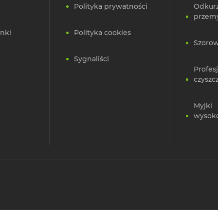
Polityka prywatności
Odkur
przem
nki
Polityka cookies
Szorow
Sygnaliści
Profes
czyszc
Myjki
wysok