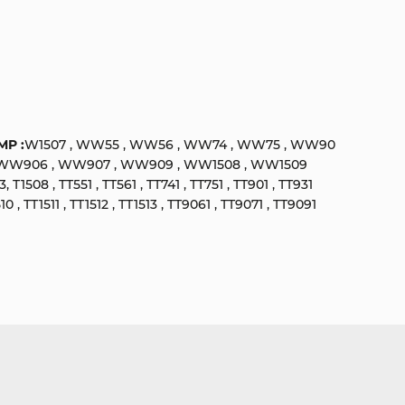
MP :
W1507 , WW55 , WW56 , WW74 , WW75 , WW90
 WW906 , WW907 , WW909 , WW1508 , WW1509
1508 , TT551 , TT561 , TT741 , TT751 , TT901 , TT931
10 , TT1511 , TT1512 , TT1513 , TT9061 , TT9071 , TT9091