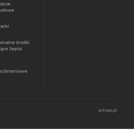
zacze
ysłowe
arki
jonalne środki
zące Septa
ociśnieniowe
artneo.pl