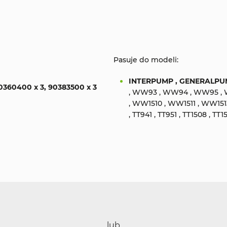
Pasuje do modeli:
INTERPUMP , GENERALPU
90360400 x 3, 90383500 x 3
, WW93 , WW94 , WW95 ,
, WW1510 , WW1511 , WW1513, T
, TT941 , TT951 , TT1508 , TT15
lub