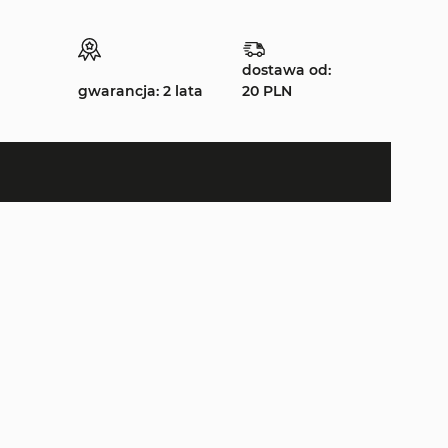
dostawa od:
gwarancja: 2 lata
20 PLN