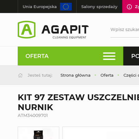
Unia Europejska
Salony sprzedaży
Z
OFERTA
PO
Jesteś tutaj:
Strona główna
Oferta
Części
KIT 97 ZESTAW USZCZELN
NURNIK
ATM34009701