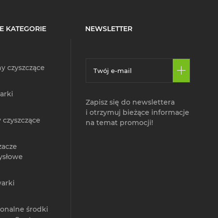
E KATEGORIE
NEWSLETTER
y czyszczące
arki
Zapisz się do newslettera
i otrzymuj bieżące informacje
 czyszczące
na temat promocji!
zacze
ysłowe
arki
jonalne środki