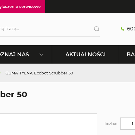
głoszenie serwisowe
600
AKTUALNOŚCI
ZNAJ NAS
BA
GUMA TYLNA Ecobot Scrubber 50
ber 50
liczba: