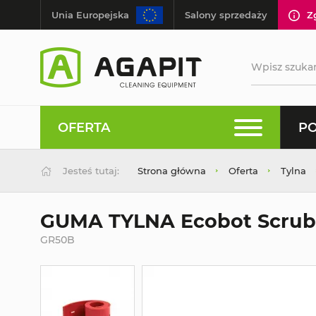
Unia Europejska
Salony sprzedaży
Z
OFERTA
PO
Jesteś tutaj:
Strona główna
Oferta
Tylna
GUMA TYLNA Ecobot Scrub
GR50B