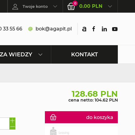
0
0.00 PLN
Twoje konto
 33 55 66
bok@agapit.pl
KONTAKT
ZA WIEDZY
128.68 PLN
cena netto: 104.62 PLN
do koszyka