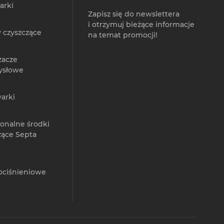
arki
Zapisz się do newslettera
i otrzymuj bieżące informacje
 czyszczące
na temat promocji!
zacze
ysłowe
arki
jonalne środki
zące Septa
ociśnieniowe