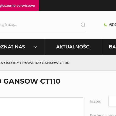
głoszenie serwisowe
600
AKTUALNOŚCI
ZNAJ NAS
BA
A OSŁONY PRAWA 820 GANSOW CT110
 GANSOW CT110
liczba:
Dostępny na 