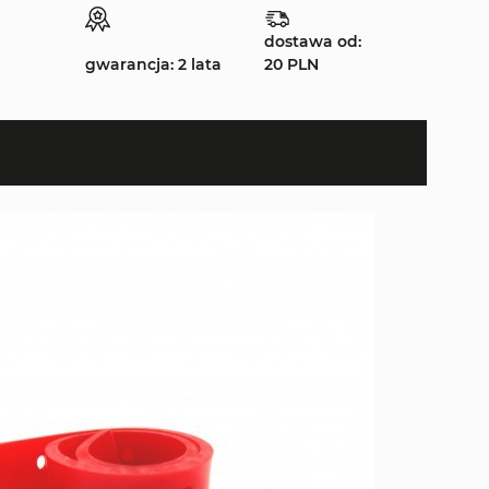
dostawa od:
gwarancja: 2 lata
20 PLN