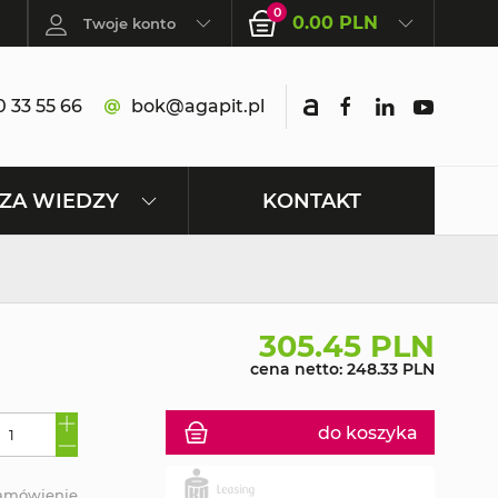
0
0.00 PLN
Twoje konto
 33 55 66
bok@agapit.pl
KONTAKT
ZA WIEDZY
305.45 PLN
cena netto: 248.33 PLN
do koszyka
zamówienie