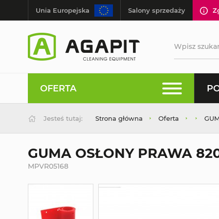
Unia Europejska
Salony sprzedaży
Z
OFERTA
PO
Jesteś tutaj:
Strona główna
Oferta
GUM
GUMA OSŁONY PRAWA 820
MPVR05168