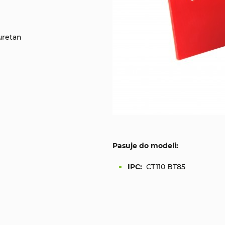
uretan
Pasuje do modeli:
IPC:
CT110 BT85