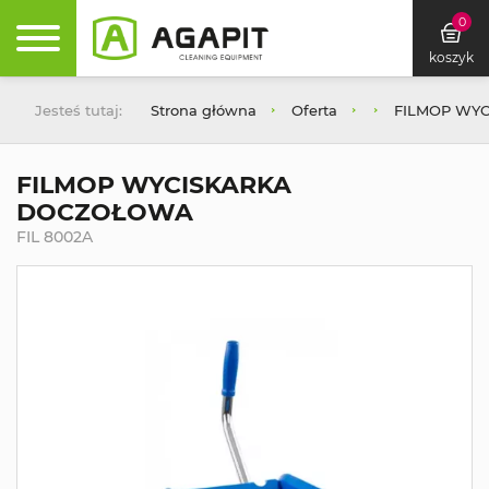
0
koszyk
Jesteś tutaj:
Strona główna
Oferta
FILMOP WY
FILMOP WYCISKARKA
DOCZOŁOWA
FIL 8002A