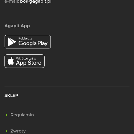
e-mail:
bok@agapit.pl
Agapit App
SKLEP
Regulamin
Zwroty