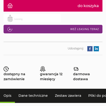
do koszyka
WEŹ LEASING TERAZ
Udostępnij:
dostępny na
gwarancja 12
darmowa
zamówienie
miesięcy
dostawa
Opis
Dane techniczne
Zestaw zawiera
Pliki do p