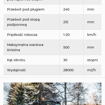
Prześwit pod pługiem
240
mm
Prześwit pod stopą
215
mm
podporową
Prędkość robocza
1-20
km/h
Maksymalna warstwa
500
mm
śnieżna
Kąt obrotu
30
stopni
Wydajność
28000
m2/h