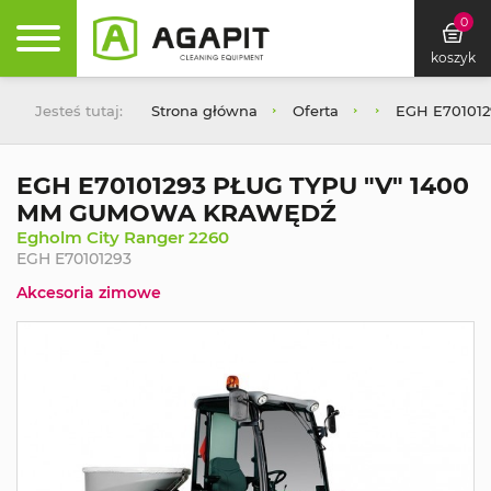
0
koszyk
Jesteś tutaj:
Strona główna
Oferta
EGH E70101
EGH E70101293 PŁUG TYPU "V" 1400
MM GUMOWA KRAWĘDŹ
Egholm City Ranger 2260
EGH E70101293
Akcesoria zimowe