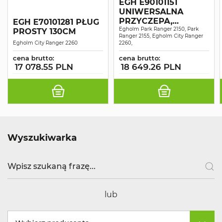
EGH E90101151
UNIWERSALNA
PRZYCZEPA,
EGH E70101281 PŁUG
WYWROTKA
Egholm Park Ranger 2150, Park
PROSTY 130CM
Ranger 2155, Egholm City Ranger
Egholm City Ranger 2260
2260,
cena brutto:
cena brutto:
17 078.55 PLN
18 649.26 PLN
Wyszukiwarka
lub