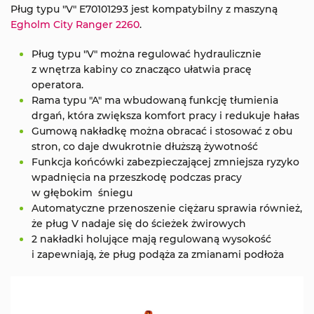
Pług typu "V" E70101293 jest kompatybilny z maszyną
Egholm City Ranger 2260
.
Pług typu "V" można regulować hydraulicznie
z wnętrza kabiny co znacząco ułatwia pracę
operatora.
Rama typu "A" ma wbudowaną funkcję tłumienia
drgań, która zwiększa komfort pracy i redukuje hałas
Gumową nakładkę można obracać i stosować z obu
stron, co daje dwukrotnie dłuższą żywotność
Funkcja końcówki zabezpieczającej zmniejsza ryzyko
wpadnięcia na przeszkodę podczas pracy
w głębokim śniegu
Automatyczne przenoszenie ciężaru sprawia również,
że pług V nadaje się do ścieżek żwirowych
2 nakładki holujące mają regulowaną wysokość
i zapewniają, że pług podąża za zmianami podłoża