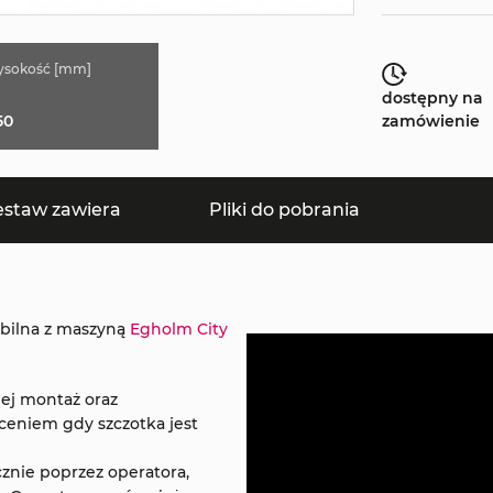
ysokość [mm]
dostępny na
50
zamówienie
estaw zawiera
Pliki do pobrania
bilna z maszyną
Egholm City
ej montaż oraz
ceniem gdy szczotka jest
znie poprzez operatora,