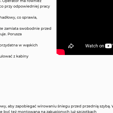
b. Operator ma również
 co przy odpowiedniej pracy
adłowy, co sprawia,
sze zamiata swobodnie przed
uje. Porusza
 przydatna w wąskich
ulować z kabiny
y, aby zapobiegać wirowaniu śniegu przed przednią szybą. W
oże być też montowana na zakupionych już szczotkach