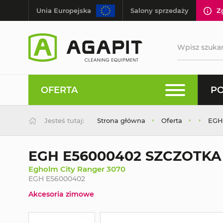
Unia Europejska
Salony sprzedaży
Z
OFERTA
PO
Jesteś tutaj:
Strona główna
Oferta
EGH
EGH E56000402 SZCZOTKA
Egholm City Ranger 3070
EGH E56000402
Akcesoria zimowe