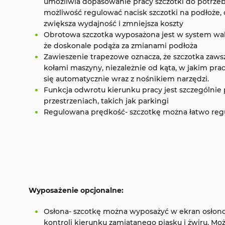
umożliwia dopasowanie pracy szczotki do potrze
możliwość regulować nacisk szczotki na podłoże,
zwiększa wydajność i zmniejsza koszty
Obrotowa szczotka wyposażona jest w system wah
że doskonale podąża za zmianami podłoża
Zawieszenie trapezowe oznacza, że szczotka zaw
kołami maszyny, niezależnie od kąta, w jakim prac
się automatycznie wraz z nośnikiem narzędzi.
Funkcja odwrotu kierunku pracy jest szczególnie
przestrzeniach, takich jak parkingi
Regulowana prędkość- szczotkę można łatwo reg
Wyposażenie opcjonalne:
Osłona- szcotkę można wyposażyć w ekran osłonow
kontroli kierunku zamiatanego piasku i żwiru. M