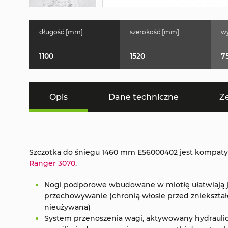
długość [mm]
szerokość [mm]
w
1100
1520
7
Opis
Dane techniczne
Z
Szczotka do śniegu 1460 mm E56000402 jest kompaty
Ranger 3070
.
Nogi podporowe wbudowane w miotłę ułatwiają j
przechowywanie (chronią włosie przed zniekształ
nieużywana)
System przenoszenia wagi, aktywowany hydraulic