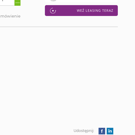
WEŹ LEASING TERAZ
amówienie
Udostępnij: