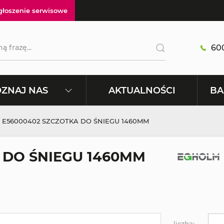
głoszenie serwisowe
600
AKTUALNOŚCI
ZNAJ NAS
BA
 E56000402 SZCZOTKA DO ŚNIEGU 1460MM
 DO ŚNIEGU 1460MM
liczba: