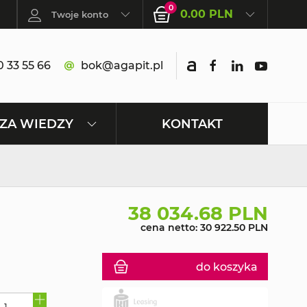
0
0.00 PLN
Twoje konto
 33 55 66
bok@agapit.pl
KONTAKT
ZA WIEDZY
38 034.68 PLN
cena netto: 30 922.50 PLN
do koszyka