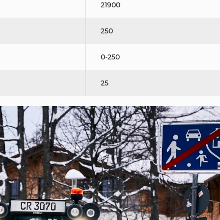
21900
250
0-250
25