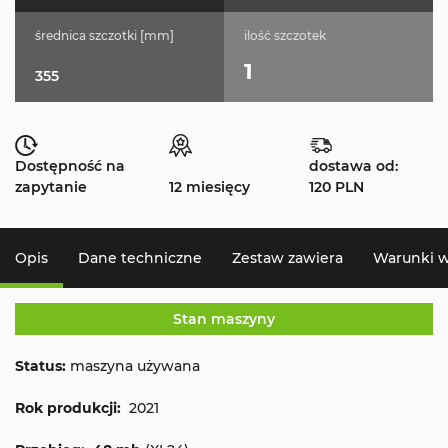
średnica szczotki [mm]
ilość szczotek
1
355
Dostępność na
dostawa od:
zapytanie
12 miesięcy
120 PLN
Opis
Dane techniczne
Zestaw zawiera
Warunki 
Stan maszyny
Status:
maszyna używana
Rok produkcji:
2021