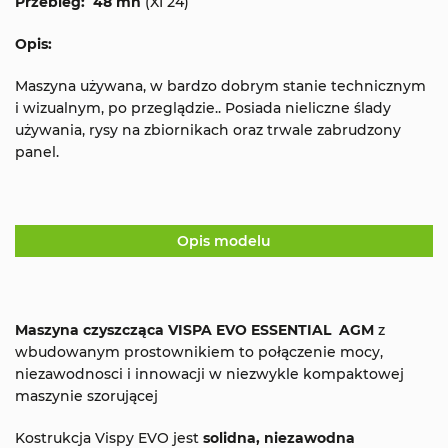
Przebieg:
48 mh
(XI 24)
Opis:
Maszyna używana, w bardzo dobrym stanie technicznym
i wizualnym, po przeglądzie.. Posiada nieliczne ślady
używania, rysy na zbiornikach oraz trwale zabrudzony
panel.
Opis modelu
Maszyna czyszcząca VISPA EVO ESSENTIAL
AGM
z
wbudowanym prostownikiem
to
połączenie mocy,
niezawodnosci i innowacji w niezwykle kompaktowej
maszynie szorującej
Kostrukcja Vispy EVO jest
solidna,
niezawodna