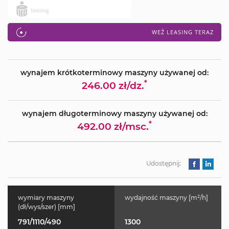
WEŹ LEASING TERAZ
wynajem krótkoterminowy maszyny używanej od:
*
246.00 zł/dz.
wynajem długoterminowy maszyny używanej od:
*
492.00 zł/msc.
Udostępnij:
wymiary maszyny
wydajność maszyny [m²/h]
(dł/wys/szer) [mm]
791/1110/490
1300