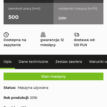
szerokość pracy [mm]
wydajność maszyny [m²/h]
500
2250
Dostepna na
gwarancja: 12
dostawa od:
zapytanie
miesięcy
120 PLN
Opis
Dane techniczne
Zestaw zawiera
Warunki 
Stan maszyny
Status:
Maszyna używana
Rok produkcji:
2016