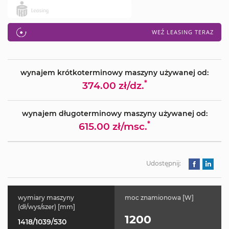
WEŹ LEASING TERAZ
wynajem krótkoterminowy maszyny używanej od:
*
374.00 zł/dz.
wynajem długoterminowy maszyny używanej od:
*
615.00 zł/msc.
Udostępnij:
wymiary maszyny
moc znamionowa [W]
(dł/wys/szer) [mm]
1200
1418/1039/530