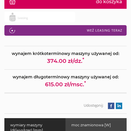
do koszyka
WEŹ LEASING TERAZ
wynajem krótkoterminowy maszyny używanej od:
*
374.00 zł/dz.
wynajem długoterminowy maszyny używanej od:
*
615.00 zł/msc.
Udostępnij:
wymiary maszyny
moc znamionowa [W]
(dł/wys/szer) [mm]