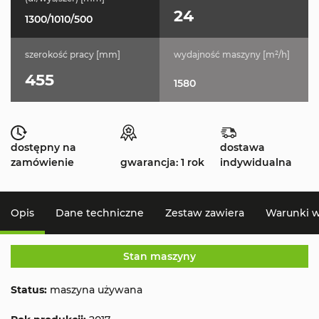
24
1300/1010/500
szerokość pracy [mm]
wydajność maszyny [m²/h]
455
1580
dostępny na
dostawa
zamówienie
gwarancja: 1 rok
indywidualna
Opis
Dane techniczne
Zestaw zawiera
Warunki 
Stan maszyny
Status:
maszyna używana