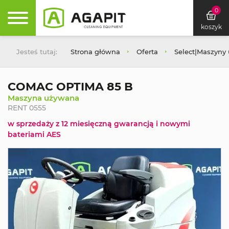
0
koszyk
Jesteś tutaj:
Strona główna
Oferta
Select|Maszyny
COMAC OPTIMA 85 B
Maszyna używana
RENT 0555
w sprzedaży z 12 miesięczną gwarancją i nowymi
bateriami AES