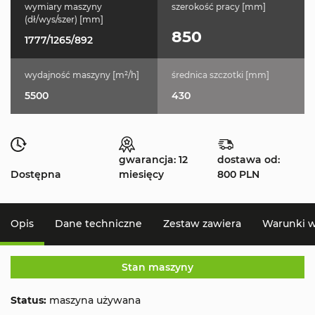
wymiary maszyny
szerokość pracy [mm]
(dł/wys/szer) [mm]
850
1777/1265/892
wydajność maszyny [m²/h]
średnica szczotki [mm]
5500
430
gwarancja: 12
dostawa od:
Dostępna
miesięcy
800 PLN
Opis
Dane techniczne
Zestaw zawiera
Warunki 
Stan maszyny
Status:
maszyna używana