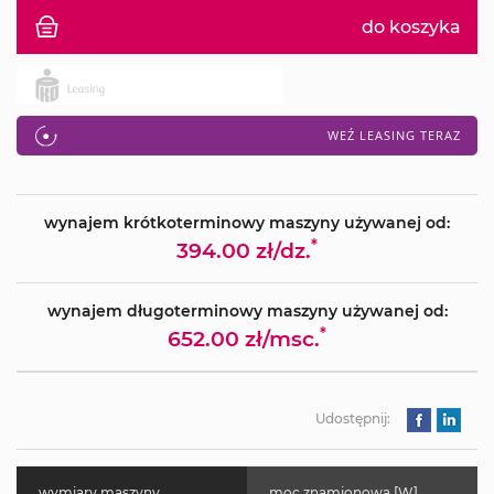
do koszyka
WEŹ LEASING TERAZ
wynajem krótkoterminowy maszyny używanej od:
*
394.00 zł/dz.
wynajem długoterminowy maszyny używanej od:
*
652.00 zł/msc.
Udostępnij:
wymiary maszyny
moc znamionowa [W]