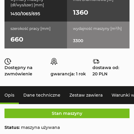
(dł/wys/szer) [mm]
1360
1450/1065/695
szerokość pracy [mm]
wydajność maszyny [m²/h]
660
3300
Dostępny na
dostawa od:
zwmówienie
gwarancja: 1 rok
20 PLN
Opis
Dane techniczne
Zestaw zawiera
Warunki 
Stan maszyny
Status:
maszyna używana