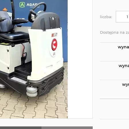
liczba:
Dostępna na z
wyna
wyna
wy