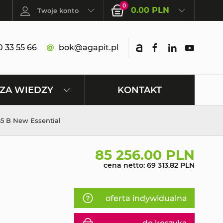
0
0.00 PLN
Twoje konto
 33 55 66
bok@agapit.pl
KONTAKT
ZA WIEDZY
5 B New Essential
85 256.00 PLN
cena netto: 69 313.82 PLN
oferta indywidualna