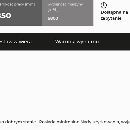
erokość pracy [mm]
wydajność maszyny
[m²/h]
Dostępna na
850
6800
zapytanie
estaw zawiera
Warunki wynajmu
o dobrym stanie. Posiada minimalne ślady użytkowania, wyj