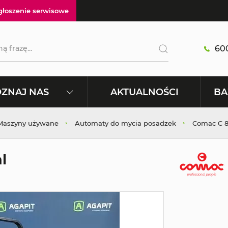
głoszenie serwisowe
600
AKTUALNOŚCI
ZNAJ NAS
BA
|Maszyny używane
Automaty do mycia posadzek
Comac C 8
l