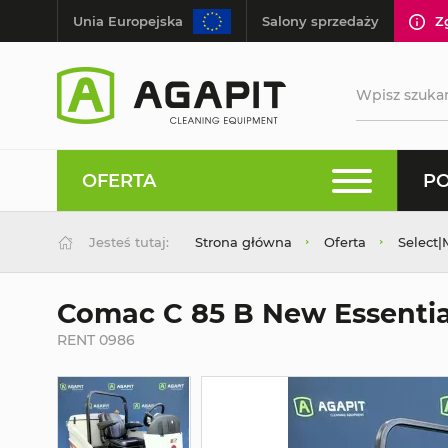
Unia Europejska
Salony sprzedaży
Z
OFERTA
PO
Jesteś tutaj:
Strona główna
Oferta
Select
Comac C 85 B New Essentia
RENT 0986