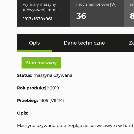
wymiary maszyny
moc znamionowa [W]
sz
(dł/wys/szer) [mm]
36
1917x1630x961
Opis
Dane techniczne
Z
Stan maszyny
Status:
maszyna używana
Rok produkcji:
2019
Przebieg:
1305 (VII 24)
Opis:
Maszyna używana po przeglądzie serwisowym w bardz