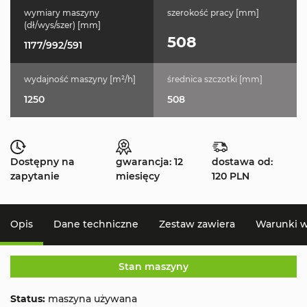
wymiary maszyny
szerokość pracy [mm]
(dł/wys/szer) [mm]
508
1177/992/591
wydajność maszyny [m²/h]
średnica szczotki [mm]
1250
508
Dostępny na
gwarancja: 12
dostawa od:
zapytanie
miesięcy
120 PLN
Opis
Dane techniczne
Zestaw zawiera
Warunki 
Stan maszyny
Status:
maszyna używana