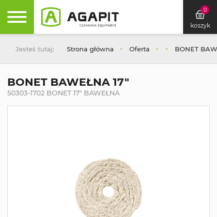
0
koszyk
Jesteś tutaj:
Strona główna
Oferta
BONET BAW
BONET BAWEŁNA 17"
50303-1702 BONET 17" BAWEŁNA