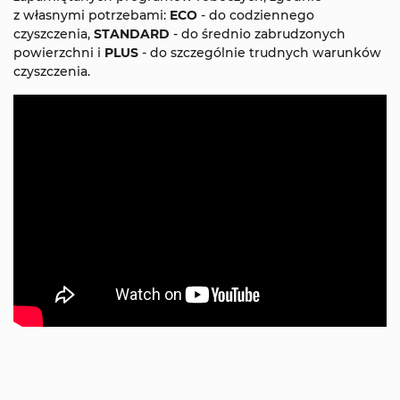
z własnymi potrzebami:
ECO
- do codziennego
czyszczenia,
STANDARD
- do średnio zabrudzonych
powierzchni i
PLUS
- do szczególnie trudnych warunków
czyszczenia.