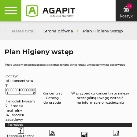
0
koszyk
Jesteś tutaj:
Strona główna
Plan Higieny wstęp
Plan Higieny wstęp
Przed użyciem produktu zapoznaj się z oznaczeniami piktogramów umieszczonymi na opakowaniu
Odczyn
pH koncentratu
7
Koncentrat
W przypadku koncentratu należy
Gotowy
szczególną uwagę zwrócić
1 -środek kwaśny
do urzycia
na informacje o rozcięczniu
7 - środek
neutralny
14 - środek
zasadowy
Technologia
technika ręczna