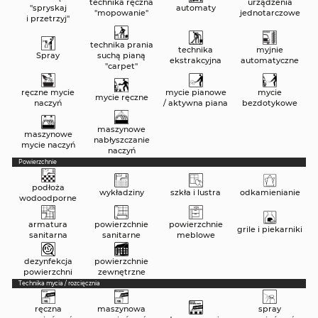
technika ręczna
urządzenia
"spryskaj
automaty
"mopowanie"
jednotarczowe
i przetrzyj"
technika prania
technika
myjnie
Spray
suchą pianą
ekstrakcyjna
automatyczne
"carpet"
ręczne mycie
mycie pianowe
mycie
mycie ręczne
naczyń
/ aktywna piana
bezdotykowe
maszynowe
maszynowe
nabłyszczanie
mycie naczyń
naczyń
Powierzchnie
podłoża
wykładziny
szkła i lustra
odkamienianie
wodoodporne
armatura
powierzchnie
powierzchnie
grile i piekarniki
sanitarna
sanitarne
meblowe
dezynfekcja
powierzchnie
powierzchni
zewnętrzne
Technika mycia / rozcięcznia
ręczna
maszynowa
spray