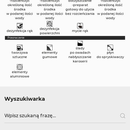
-rozcieńczyć
-rozcieńczyć
doczyszczanie
-rozcieńczyć
określoną ilość
określoną ilość
-preparat
określoną ilość
środka
środka
gotowy do użycia
środka
w podanej ilości
w podanej ilości
bez rozcieńczania
w podanej ilości
wody
wody
wody
dezynfekcja
dezynfekcja rąk
mycie rąk
powierzchni
Przeznaczenie
ślady
tworzywa
elementy
po owadach
płyn
sztuczne
gumowe
nabłyszczanie
do spryskiwaczy
karoserii
elementy
aluminiowe
Wyszukiwarka