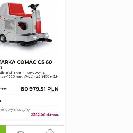
TARKA COMAC CS 60
D
silana silnikiem hybrydowym,
pracy 1000 mm, Wydajność 4600 m2/h
80 979.51 PLN
tto:
m
minowy maszyny
2382.00 zł/msc.