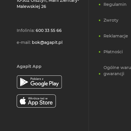
10-302 Olsztyn, Marii Zientary-
Regulamin
Malewskiej 26
Zwroty
Infolinia:
600 33 55 66
Reklamacje
e-mail:
bok@agapit.pl
Płatności
Agapit App
Ogólne waru
gwarancji