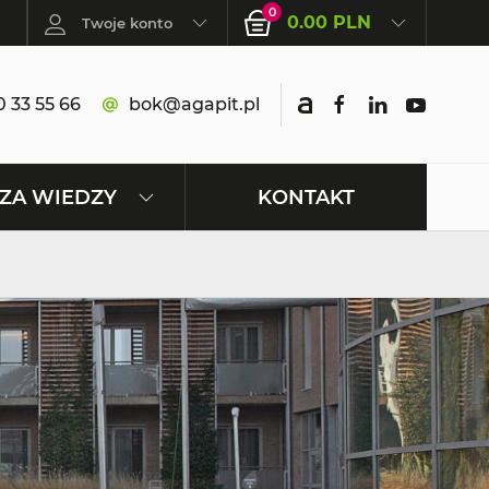
0
0.00 PLN
Twoje konto
 33 55 66
bok@agapit.pl
KONTAKT
ZA WIEDZY