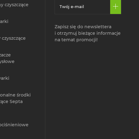
y czyszczące
arki
Zapisz się do newslettera
i otrzymuj bieżące informacje
 czyszczące
na temat promocji!
zacze
ysłowe
arki
jonalne środki
zące Septa
ociśnieniowe