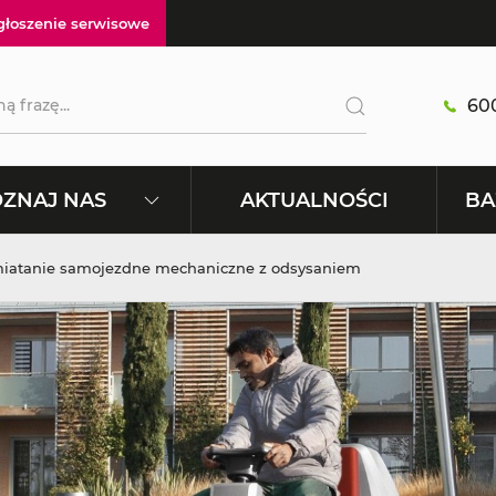
głoszenie serwisowe
600
AKTUALNOŚCI
ZNAJ NAS
BA
iatanie samojezdne mechaniczne z odsysaniem