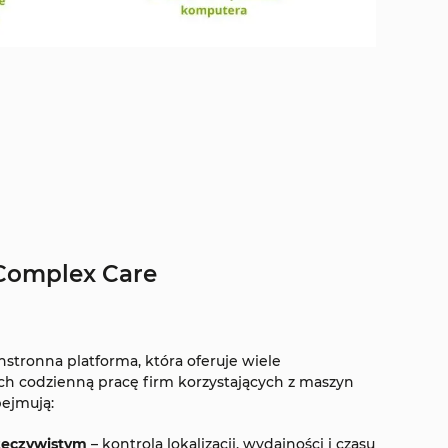
 Complex Care
stronna platforma, która oferuje wiele
ch codzienną pracę firm korzystających z maszyn
bejmują:
zeczywistym
– kontrola lokalizacji, wydajności i czasu