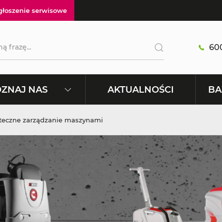
głoszenie serwisowe
600
AKTUALNOŚCI
ZNAJ NAS
BA
teczne zarządzanie maszynami