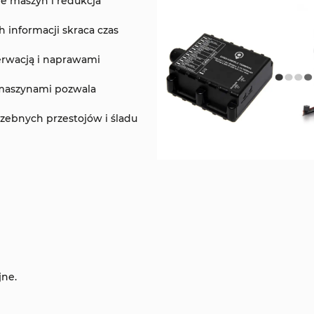
e maszyn i redukcja
 informacji skraca czas
erwacją i naprawami
 maszynami pozwala
zebnych przestojów i śladu
jne.