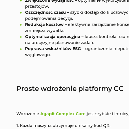
Zwiększona wydajność
– optymalne wykorzystani
przestojów.
Oszczędność czasu
– szybki dostęp do kluczowych
podejmowania decyzji.
Redukcja kosztów
– efektywne zarządzanie kons
zmniejsza wydatki.
Optymalizacja operacyjna
– lepsza kontrola nad
na precyzyjne planowanie zadań.
Poprawa wskaźników ESG
– ograniczenie niepotr
węglowego.
Proste wdrożenie platformy CC
Wdrożenie
Agapit Complex Care
jest szybkie i intuicy
1. Każda maszyna otrzymuje unikalny kod QR.