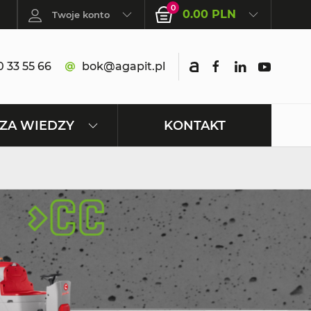
0
0.00 PLN
Twoje konto
 33 55 66
bok@agapit.pl
KONTAKT
ZA WIEDZY