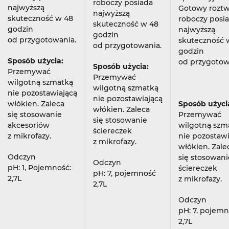
roboczy posiada
najwyższą
Gotowy rozt
najwyższą
skuteczność w 48
roboczy posi
skuteczność w 48
godzin
najwyższą
godzin
od przygotowania.
skuteczność 
od przygotowania.
godzin
Sposób użycia:
od przygotow
Sposób użycia:
Przemywać
Przemywać
wilgotną szmatką
wilgotną szmatką
nie pozostawiającą
nie pozostawiającą
włókien. Zaleca
Sposób użyci
włókien. Zaleca
się stosowanie
Przemywać
się stosowanie
akcesoriów
wilgotną szm
ściereczek
z mikrofazy.
nie pozostawi
z mikrofazy.
włókien. Zale
Odczyn
się stosowani
Odczyn
pH: 1, Pojemność:
ściereczek
pH: 7, pojemność
2,7L
z mikrofazy.
2,7L
Odczyn
pH: 7, pojem
2,7L