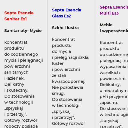
Septa Esenci
Septa Esencia
Septa Esencia
Multi Es3
Glass Es2
Sanitar Es1
Meble
Szkło i lustra
Sanitariaty- Mycie
i wyposażeni
koncentrat
koncentrat
Koncentrat
produktu
produktu
produktu
do mycia
do codziennego
do codzienne
i pielęgnacji szkła,
mycia i pielęgnacji
pielęgnacji m
luster
powierzchni
wyposażenia 
i powierzchni
sanitarnych
wszelkich
ze stali
i łazienek.
powierzchni.
kwasoodpornej.
Delikatny
Delikatny,
Nie pozostawia
i skuteczny.
o neutralnym
smug.
Do stosowania
pH i przyje
Do stosowania
w technologii
zapachu.
w technologii
„spryskaj
Do stosowani
„spryskaj
i przetrzyj”.
w technologi
i przetrzyj”.
Gotowy roztwór
„spryskaj
Gotowy roztwór
roboczy posiada
i przetrzyj”.