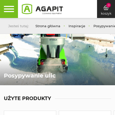
0
koszyk
Jesteś tutaj:
Strona główna
Inspiracje
Posypywanie
Posypywanie ulic
UŻYTE PRODUKTY