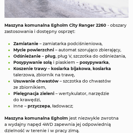
Maszyna komunalna Egholm City Ranger 2260
- obszary
zastosowania i dostępny osprzęt:
Zamiatanie
– zamiatarka podciśnieniowa,
Mycie powierzchni
– automat szorująco zbierający,
Odśnieżanie
–
pług
, pług V, szczotka do odśnieżania,
Posypywanie solą
i piaskiem –
posypywarka
,
Koszenie trawy
–
kosiarka bijakowa
,
kosiarka
talerzowa, zbiornik na trawę,
Usuwanie chwastów
– szczotka do chwastów
ze zbiornikiem,
Pielęgnacja zieleni
– wertykulator, narzędzie
do krawędzi,
Inne –
przyczepa
, ładowacz;
Maszyna komunalna Egholm
jest niezwykle zwrotna
a wydajny napęd 4WD zapewnia jej odpowiednią
dzielność w terenie i w pracy zimą.