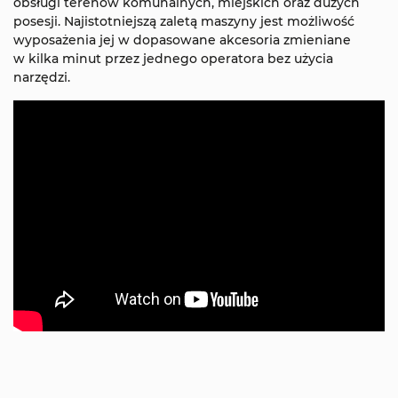
obsługi terenów komunalnych, miejskich oraz dużych
posesji. Najistotniejszą zaletą maszyny jest możliwość
wyposażenia jej w dopasowane akcesoria zmieniane
w kilka minut przez jednego operatora bez użycia
narzędzi.