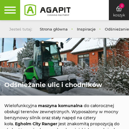
0
koszyk
Jesteś tutaj:
Strona główna
Inspiracje
Odśnieżanie
Odśnieżanie ulic i chodników
Wielofunkcyjna
maszyna komunalna
do całorocznej
obsługi terenów zewnętrznych. Wyposażony w mocny
benzynowy silnik oraz stały napęd na cztery
koła.
Egholm City Ranger
jest znakomitą propozycją do