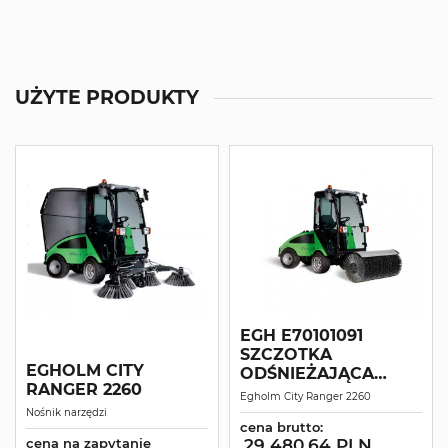
UŻYTE PRODUKTY
EGH E70101091
SZCZOTKA
EGHOLM CITY
ODŚNIEŻAJĄCA
RANGER 2260
122CM
Egholm City Ranger 2260
Nośnik narzędzi
cena brutto:
cena na zapytanie
29 480.64 PLN