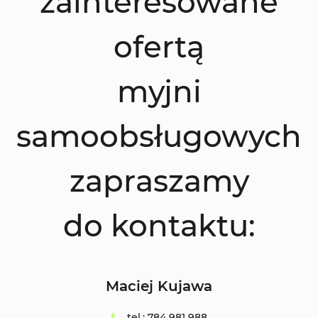
zainteresowane
ofertą
myjni
samoobsługowych
zapraszamy
do kontaktu:
Maciej Kujawa
tel.: 784 981 988