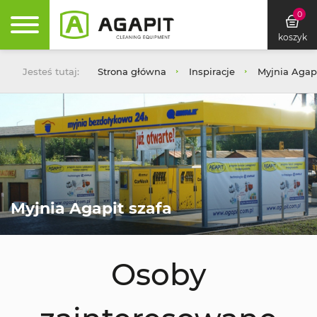
0
koszyk
Jesteś tutaj:
Strona główna
Inspiracje
Myjnia Agapi
Myjnia Agapit szafa
Osoby