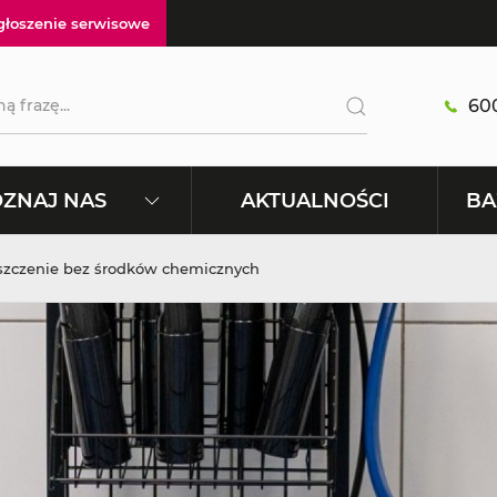
głoszenie serwisowe
600
AKTUALNOŚCI
ZNAJ NAS
BA
szczenie bez środków chemicznych