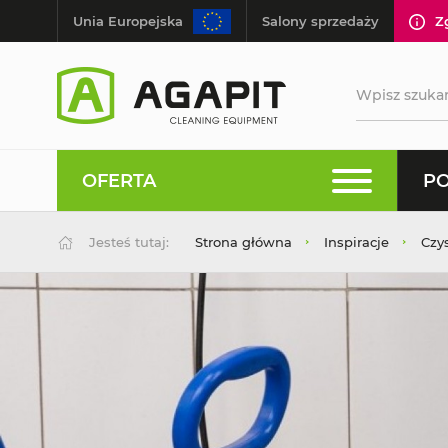
Unia Europejska
Salony sprzedaży
Z
OFERTA
PO
Jesteś tutaj:
Strona główna
Inspiracje
Czy