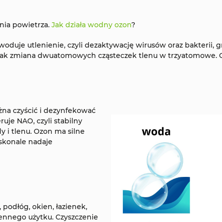
nia powietrza.
Jak działa wodny ozon
?
duje utlenienie, czyli dezaktywację wirusów oraz bakterii, grz
o jak zmiana dwuatomowych cząsteczek tlenu w trzyatomowe. 
żna czyścić i dezynfekować
uje NAO, czyli stabilny
 i tlenu. Ozon ma silne
oskonale nadaje
podłóg, okien, łazienek,
ennego użytku. Czyszczenie