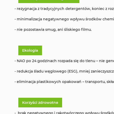
- rezygnacja z tradycyjnych detergentów, koniec z 
- minimalizacja negatywnego wpływu środków chemicz
- nie pozostawia smug, ani śliskiego filmu.
Ekologia
- NAO po 24 godzinach rozpada się do tlenu – nie ge
- redukcja śladu węglowego (ESG), mniej zanieczyszc
- eliminacja plastikowych opakowań – transportu, skł
Korzyści zdrowotne
- brak negatywnego i rakotwórczego wpływu środkó