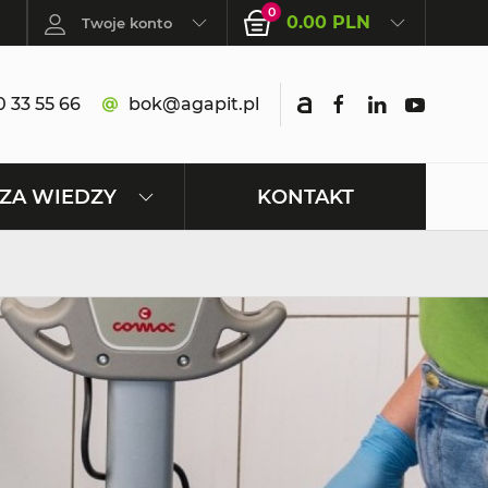
0
0.00 PLN
Twoje konto
 33 55 66
bok@agapit.pl
KONTAKT
ZA WIEDZY