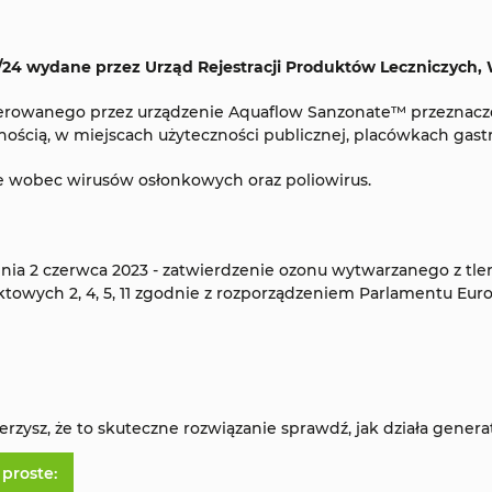
/24 wydane przez Urząd Rejestracji Produktów Leczniczych
erowanego przez urządzenie Aquaflow Sanzonate™ przeznacz
nością, w miejscach użyteczności publicznej, placówkach ga
ze wobec wirusów osłonkowych oraz poliowirus.
ia 2 czerwca 2023 - zatwierdzenie ozonu wytwarzanego z tlen
wych 2, 4, 5, 11 zgodnie z rozporządzeniem Parlamentu Europ
ierzysz, że to skuteczne rozwiązanie sprawdź, jak działa gene
proste: