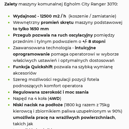
Zalety
maszyny komunalnej Egholm City Ranger 3070:
Wydajnosć - 12500 m2 / h
(koszenie / zamiatanie)
Wewnętrzny
promień skrętu
maszyny podstawowej
to tylko 1650 mm
Przegub pozwala na ruch oscylacyjny
pomiędzy
przednim i tylnym podwoziem o
+/- 8 stopni
Zaawansowana technologia -
intuicyjne
oprogramowanie
pomaga operatorowi w wyborze
właściwych ustawień i optymalnych dostosowań
Funkcja Quickshift
pozwala na szybką wymianę
akcesoriów
Szereg mozliwości regulacji pozycji fotela
podnoszących komfort operatora
Regulowana szerokość i moc ssania
Napęd na 4 koła (
4WD
)
Niski nacisk na podłoże
(1800 kg razem z 75kg
kierowcą i zbiornikiem paliwa uzupełnionym w 90%)
umożliwia pracę na wrażliwych powierzchniach
,
takich jak