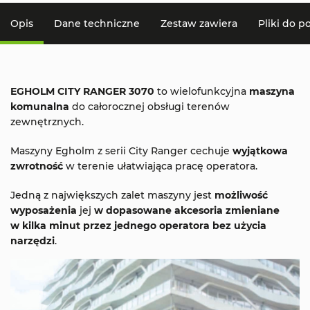
Opis
Dane techniczne
Zestaw zawiera
Pliki do p
EGHOLM CITY RANGER 3070
to wielofunkcyjna
maszyna
komunalna
do całorocznej obsługi terenów
zewnętrznych.
Maszyny Egholm z serii City Ranger cechuje
wyjątkowa
zwrotność
w terenie ułatwiająca pracę operatora.
Jedną z największych zalet maszyny jest
możliwość
wyposażenia
jej
w dopasowane akcesoria zmieniane
w kilka minut przez jednego operatora bez użycia
narzędzi
.