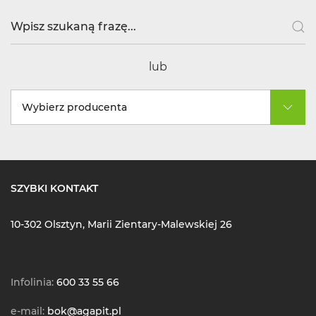
lub
Wybierz producenta
SZYBKI KONTAKT
10-302 Olsztyn, Marii Zientary-Malewskiej 26
Infolinia:
600 33 55 66
e-mail:
bok@agapit.pl