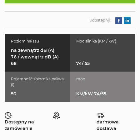
Udostępnij:
Poziom hałasu
Moc silnika (KM / kW)
na zewnątrz dB (A)
76 / wewnątrz dB (A)
68
74/ 55
Pojemność zbiornika paliwa
moc
(l)
50
KM/kW 74/55
Dostępny na
darmowa
zamówienie
dostawa