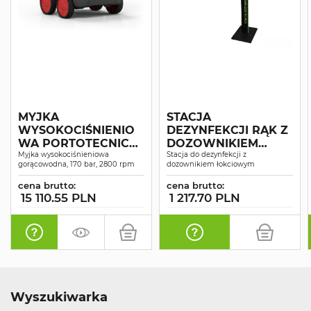
MYJKA
STACJA
WYSOKOCIŚNIENIO
DEZYNFEKCJI RĄK Z
WA PORTOTECNICA
DOZOWNIKIEM
ARGON-H4 D1713P T
Myjka wysokociśnieniowa
ŁOKCIOWYM 1l
Stacja do dezynfekcji z
gorącowodna, 170 bar, 2800 rpm
dozownikiem łokciowym
JEDNOSTRONNA
cena brutto:
cena brutto:
15 110.55 PLN
1 217.70 PLN
Wyszukiwarka